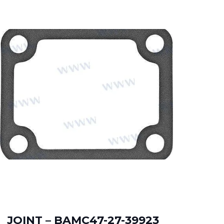
TU
00
JOINT – BAMC47-27-39923