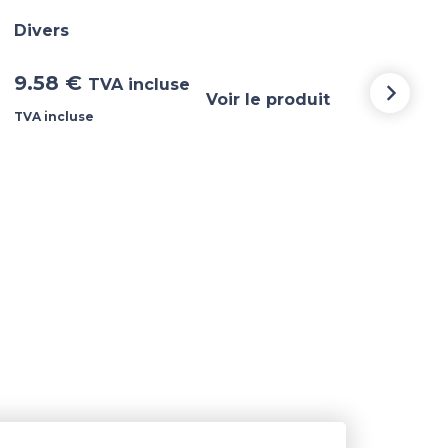
Dive
Divers
32.
9.58
€
TVA incluse
incl
Voir le produit
TVA incluse
TVA i