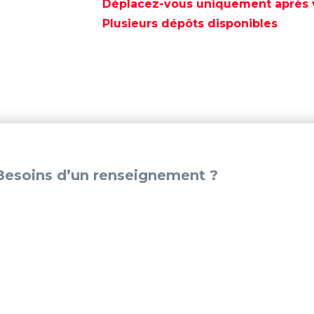
D'EPAISSEUR
Déplacez-vous uniquement après va
YAMAHA
Plusieurs dépôts disponibles
0,10
-
PAT85-
040000004-
B
esoins d’un renseignement ?