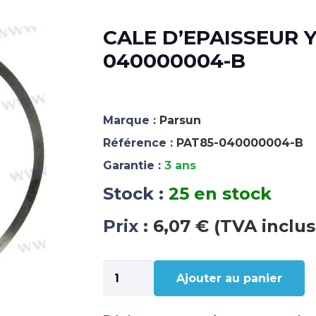
CALE D’EPAISSEUR Y
040000004-B
Marque :
Parsun
Référence :
PAT85-040000004-B
Garantie :
3 ans
Stock :
25 en stock
Prix :
6,07 € (TVA inclus
quantité
Ajouter au panier
de
CALE