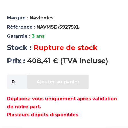
Marque :
Navionics
Référence :
NAVMSD/59275XL
Garantie :
3 ans
Stock :
Rupture de stock
Prix :
408,41 € (TVA incluse)
quantité
Ajouter au panier
de
CARTE
NAVIONICS
Déplacez-vous uniquement après validation
PLATINIUM
de notre part.
+
Plusieurs dépôts disponibles
5P275XL
-