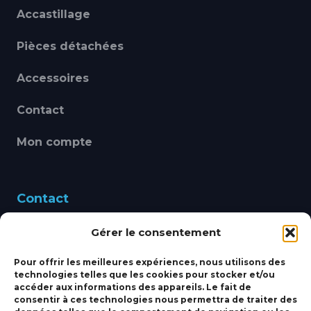
Accastillage
Pièces détachées
Accessoires
Contact
Mon compte
Contact
Gérer le consentement
460 Avenue Alain Le
Leap 83220 LE PRADET
Pour offrir les meilleures expériences, nous utilisons des
technologies telles que les cookies pour stocker et/ou
bbsmarine@bbs-
accéder aux informations des appareils. Le fait de
consentir à ces technologies nous permettra de traiter des
marine.fr