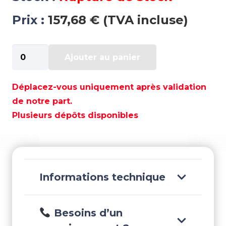
Prix :
157,68 € (TVA incluse)
quantité
Ajouter au panier
de
CONNECTEUR
RAPIDE
Déplacez-vous uniquement après validation
HE50736
de notre part.
&
Plusieurs dépôts disponibles
HE50737
-
HE59906
Informations technique
Besoins d’un