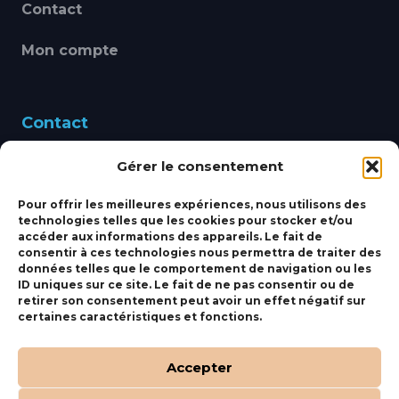
Contact
Mon compte
Contact
Gérer le consentement
460 Avenue Alain Le
Leap 83220 LE PRADET
Pour offrir les meilleures expériences, nous utilisons des
technologies telles que les cookies pour stocker et/ou
bbsmarine@bbs-
accéder aux informations des appareils. Le fait de
consentir à ces technologies nous permettra de traiter des
marine.fr
données telles que le comportement de navigation ou les
ID uniques sur ce site. Le fait de ne pas consentir ou de
Fixe:
04 27 50 24 50
retirer son consentement peut avoir un effet négatif sur
certaines caractéristiques et fonctions.
Mobile:
06 69 44 48 83
Accepter