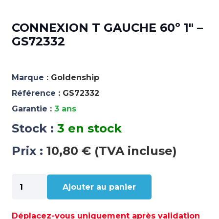
CONNEXION T GAUCHE 60º 1″ –
GS72332
Marque :
Goldenship
Référence :
GS72332
Garantie :
3 ans
Stock :
3 en stock
Prix :
10,80 € (TVA incluse)
quantité
Ajouter au panier
de
CONNEXION
T
Déplacez-vous uniquement après validation