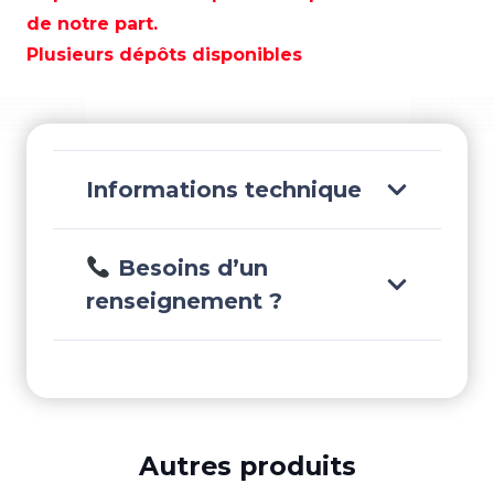
GAUCHE
de notre part.
60º
Plusieurs dépôts disponibles
1"
-
GS72332
Informations technique
Besoins d’un
renseignement ?
Autres produits