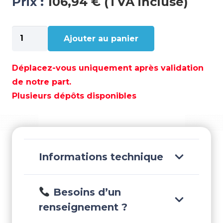
Prix :
106,94 € (TVA incluse)
quantité
Ajouter au panier
de
CORDE
ELASTIQUE
Déplacez-vous uniquement après validation
5MM.
de notre part.
(100
Plusieurs dépôts disponibles
M)
-
POL2209692005
Informations technique
Besoins d’un
renseignement ?