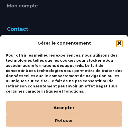
Mon compte
Contact
Gérer le consentement
460 Avenue Alain Le
Leap 83220 LE PRADET
Pour offrir les meilleures expériences, nous utilisons des
technologies telles que les cookies pour stocker et/ou
bbsmarine@bbs-
accéder aux informations des appareils. Le fait de
consentir à ces technologies nous permettra de traiter des
marine.fr
données telles que le comportement de navigation ou les
ID uniques sur ce site. Le fait de ne pas consentir ou de
Fixe:
04 27 50 24 50
retirer son consentement peut avoir un effet négatif sur
certaines caractéristiques et fonctions.
Mobile:
06 69 44 48 83
Accepter
Refuser
(c) BBS Marine –
Orocom
.
Mentions Légales
.