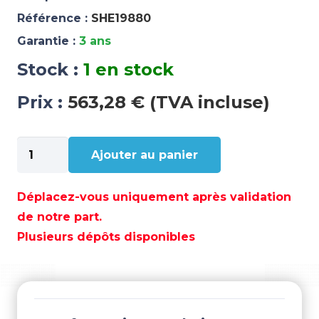
Référence :
SHE19880
Garantie :
3 ans
Stock :
1 en stock
Prix :
563,28 € (TVA incluse)
quantité
Ajouter au panier
de
CORPS
DE
Déplacez-vous uniquement après validation
POMPE
de notre part.
-
Plusieurs dépôts disponibles
SHE19880