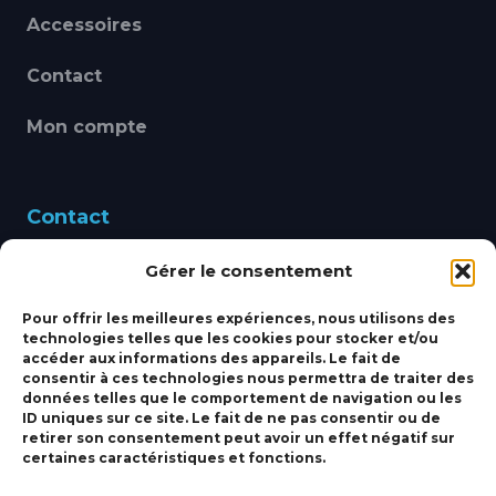
Accessoires
Contact
Mon compte
Contact
Gérer le consentement
460 Avenue Alain Le
Leap 83220 LE PRADET
Pour offrir les meilleures expériences, nous utilisons des
technologies telles que les cookies pour stocker et/ou
bbsmarine@bbs-
accéder aux informations des appareils. Le fait de
consentir à ces technologies nous permettra de traiter des
marine.fr
données telles que le comportement de navigation ou les
ID uniques sur ce site. Le fait de ne pas consentir ou de
Fixe:
04 27 50 24 50
retirer son consentement peut avoir un effet négatif sur
certaines caractéristiques et fonctions.
Mobile:
06 69 44 48 83