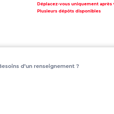
ÉCHAPPEMENT
Déplacez-vous uniquement après va
90º
Plusieurs dépôts disponibles
VHT
3"
–
TRI292V3000
esoins d’un renseignement ?