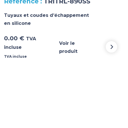
TRITRL-890SS
Tuyaux et coudes d’échappement
Tuy
en silicone
en s
0.00
€
0.
TVA
Voir le
incluse
incl
produit
TVA incluse
TVA i