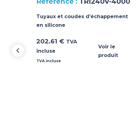
TRI240V-4000
nt
Tuyaux et coudes d’échappement
en silicone
202.61
€
TVA
Voir le
incluse
produit
TVA incluse