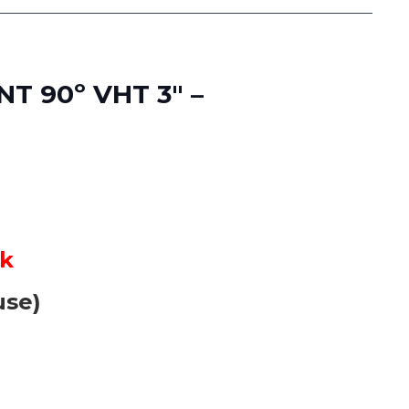
 90º VHT 3″ –
ck
use)