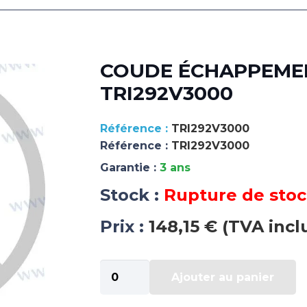
COUDE ÉCHAPPEMENT
TRI292V3000
TRI292V3000
Référence :
TRI292V3000
Garantie :
3 ans
Stock :
Rupture de sto
Prix :
148,15 € (TVA incl
quantité
Ajouter au panier
de
COUDE