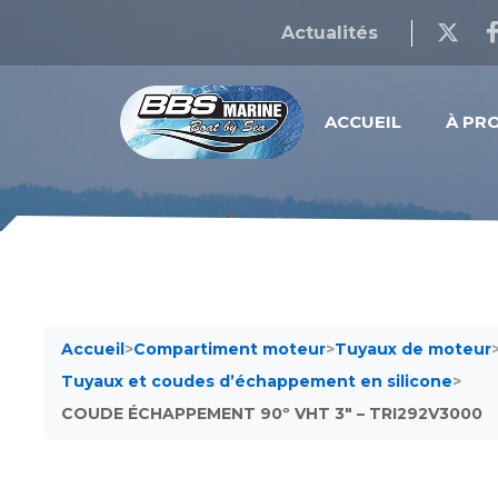
Actualités
ACCUEIL
À PR
Accueil
>
Compartiment moteur
>
Tuyaux de moteur
Tuyaux et coudes d’échappement en silicone
>
COUDE ÉCHAPPEMENT 90º VHT 3″ – TRI292V3000