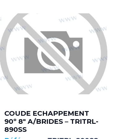
COUDE ECHAPPEMENT
CO
90º 8″ A/BRIDES – TRITRL-
8″ 
890SS
84