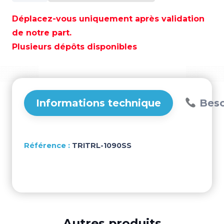
COUDE
ESCAPPEMENT
Déplacez-vous uniquement après validation
90º
de notre part.
10"
Plusieurs dépôts disponibles
A/BRIDES
–
TRITRL-
1090SS
Informations technique
Beso
TRITRL-1090SS
Autres produits