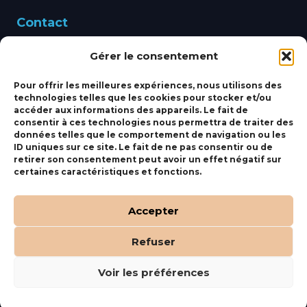
Contact
Gérer le consentement
460 Avenue Alain Le
Leap 83220 LE PRADET
Pour offrir les meilleures expériences, nous utilisons des
technologies telles que les cookies pour stocker et/ou
bbsmarine@bbs-
accéder aux informations des appareils. Le fait de
consentir à ces technologies nous permettra de traiter des
marine.fr
données telles que le comportement de navigation ou les
ID uniques sur ce site. Le fait de ne pas consentir ou de
Fixe:
04 27 50 24 50
retirer son consentement peut avoir un effet négatif sur
certaines caractéristiques et fonctions.
Mobile:
06 69 44 48 83
Accepter
Refuser
(c) BBS Marine –
Orocom
.
Mentions Légales
.
C.G.V
Voir les préférences
Tous droits réservés