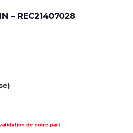
N – REC21407028
se)
lidation de notre part.