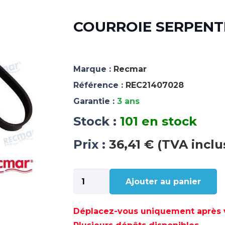
COURROIE SERPENTI
Marque :
Recmar
Référence :
REC21407028
Garantie :
3 ans
Stock :
101 en stock
Prix :
36,41 € (TVA inclu
quantité
Ajouter au panier
de
COURROIE
SERPENTIN
Déplacez-vous uniquement après va
-