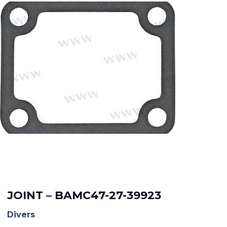
TU
00
JOINT – BAMC47-27-39923
Dive
Divers
32.