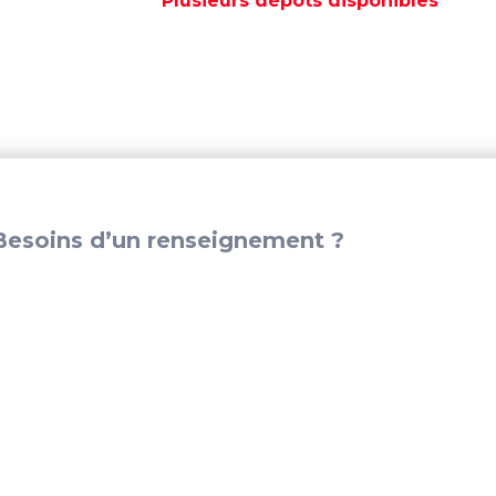
Plusieurs dépôts disponibles
REC21407028
esoins d’un renseignement ?