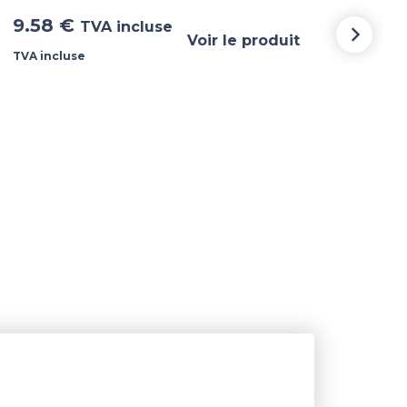
9.58
€
TVA incluse
incl
Voir le produit
TVA incluse
TVA i