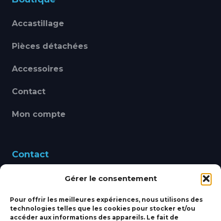
Accastillage
Pièces détachées
Accessoires
Contact
Mon compte
Contact
Gérer le consentement
460 Avenue Alain Le
Leap 83220 LE PRADET
Pour offrir les meilleures expériences, nous utilisons des
technologies telles que les cookies pour stocker et/ou
bbsmarine@bbs-
accéder aux informations des appareils. Le fait de