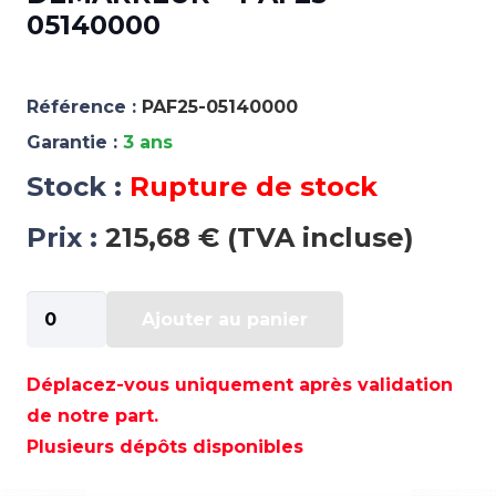
05140000
Référence :
PAF25-05140000
Garantie :
3 ans
Stock :
Rupture de stock
Prix :
215,68 € (TVA incluse)
quantité
Ajouter au panier
de
DÉMARREUR
-
Déplacez-vous uniquement après validation
PAF25-
de notre part.
05140000
Plusieurs dépôts disponibles