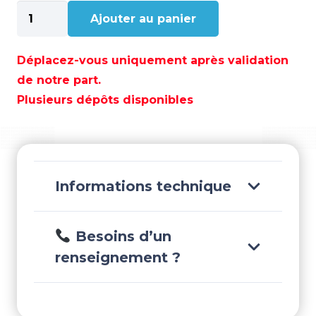
quantité
Ajouter au panier
de
DURITE
ESSENCE
Déplacez-vous uniquement après validation
"E"
de notre part.
5X12.2X60
Plusieurs dépôts disponibles
-
PAF20-
05000053
Informations technique
Besoins d’un
renseignement ?