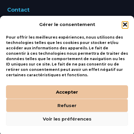
Contact
Gérer le consentement
460 Avenue Alain Le
Leap 83220 LE PRADET
Pour offrir les meilleures expériences, nous utilisons des
technologies telles que les cookies pour stocker et/ou
bbsmarine@bbs-
accéder aux informations des appareils. Le fait de
consentir à ces technologies nous permettra de traiter des
marine.fr
données telles que le comportement de navigation ou les
ID uniques sur ce site. Le fait de ne pas consentir ou de
Fixe:
04 27 50 24 50
retirer son consentement peut avoir un effet négatif sur
certaines caractéristiques et fonctions.
Mobile:
06 69 44 48 83
Accepter
Refuser
(c) BBS Marine –
Orocom
.
Mentions Légales
.
C.G.V
Voir les préférences
Tous droits réservés