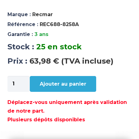
Marque :
Recmar
Référence :
REC688-8258A
Garantie :
3 ans
Stock :
25 en stock
Prix :
63,98 € (TVA incluse)
quantité
Ajouter au panier
de
FAISCEAU
YAMAHA
Déplacez-vous uniquement après validation
2
de notre part.
M
Plusieurs dépôts disponibles
10
PINS
-