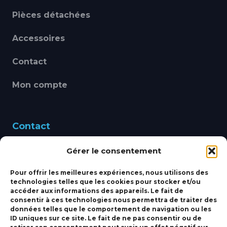
Pièces détachées
Accessoires
Contact
Mon compte
Contact
Gérer le consentement
460 Avenue Alain Le
Leap 83220 LE PRADET
Pour offrir les meilleures expériences, nous utilisons des
technologies telles que les cookies pour stocker et/ou
bbsmarine@bbs-
accéder aux informations des appareils. Le fait de
consentir à ces technologies nous permettra de traiter des
marine.fr
données telles que le comportement de navigation ou les
ID uniques sur ce site. Le fait de ne pas consentir ou de
Fixe:
04 27 50 24 50