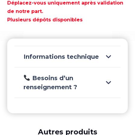
DE
Déplacez-vous uniquement après validation
NAVIGATION
de notre part.
ROUGE
Plusieurs dépôts disponibles
INOX
112,5°
-
ZOS1140601
Informations technique
Besoins d’un
renseignement ?
Autres produits