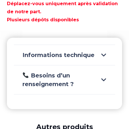
HECTOR
Déplacez-vous uniquement après validation
1500W
de notre part.
24V
Plusieurs dépôts disponibles
10
MM
C/C
-
QUHC1524D
Informations technique
Besoins d’un
renseignement ?
Autres produits