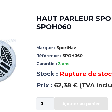
HAUT PARLEUR SPOH
SPOH060
Marque :
SportNav
Référence :
SPOH060
Garantie :
3 ans
Stock :
Rupture de sto
Prix :
62,38 € (TVA incl
quantité
Ajouter au panier
de