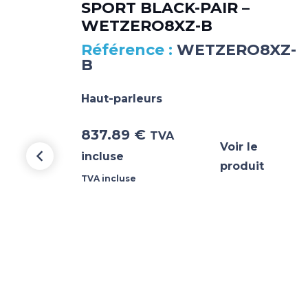
SPORT BLACK-PAIR –
WETZERO8XZ-B
6-
WETZERO8XZ-
B
Haut-parleurs
837.89
€
TVA
Voir le
incluse
produit
TVA incluse