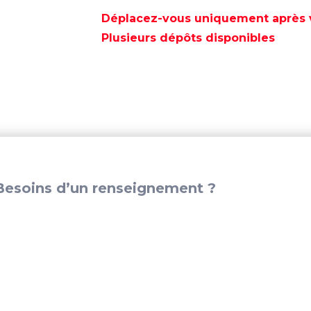
HAUT
PARLEUR
Déplacez-vous uniquement après va
SPOH060
Plusieurs dépôts disponibles
6,5"
BLANC
-
SPOH060
esoins d’un renseignement ?