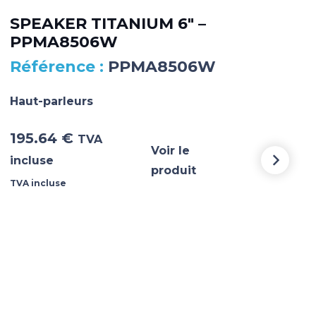
PL
SPEAKER TITANIUM 6″ –
25
PPMA8506W
PP
PPMA8506W
Haut-parleurs
Haut
195.64
€
43
TVA
Voir le
incluse
incl
produit
TVA incluse
TVA i