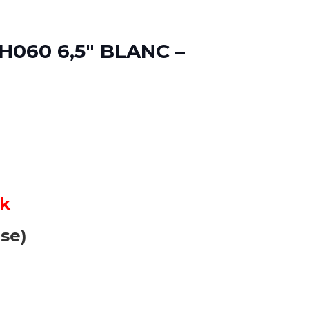
060 6,5″ BLANC –
ck
use)