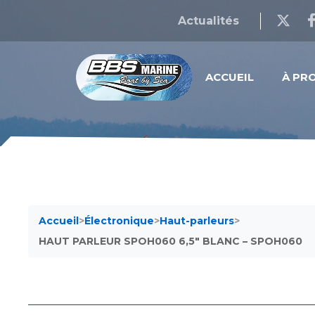
Actualités
ACCUEIL
À PR
Accueil
>
Électronique
>
Haut-parleurs
>
HAUT PARLEUR SPOH060 6,5″ BLANC – SPOH060