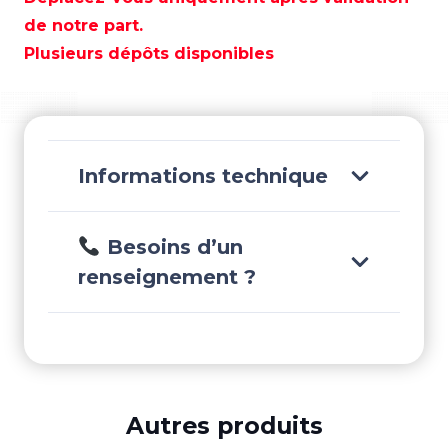
3
de notre part.
ALU
Plusieurs dépôts disponibles
10.5X9
DROITE
-
SOL1211-
110-
Informations technique
09
Besoins d’un
renseignement ?
Autres produits