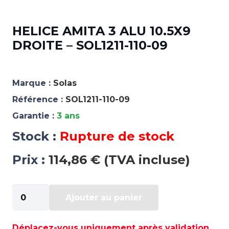
HELICE AMITA 3 ALU 10.5X9
DROITE – SOL1211-110-09
Marque :
Solas
Référence :
SOL1211-110-09
Garantie :
3 ans
Stock :
Rupture de stock
Prix :
114,86 € (TVA incluse)
quantité
Ajouter au panier
de
HELICE
AMITA
Déplacez-vous uniquement après validation