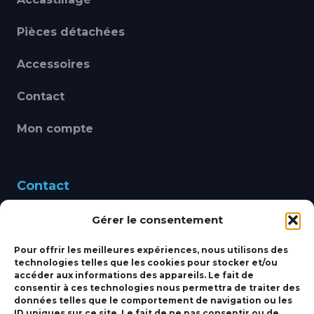
Pièces détachées
Accessoires
Contact
Mon compte
Contact
Gérer le consentement
460 Avenue Alain Le
Leap 83220 LE PRADET
Pour offrir les meilleures expériences, nous utilisons des
technologies telles que les cookies pour stocker et/ou
bbsmarine@bbs-
accéder aux informations des appareils. Le fait de
consentir à ces technologies nous permettra de traiter des
marine.fr
données telles que le comportement de navigation ou les
ID uniques sur ce site. Le fait de ne pas consentir ou de