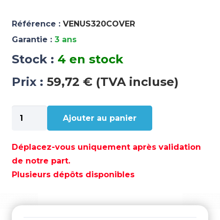
Référence :
VENUS320COVER
Garantie :
3 ans
Stock :
4 en stock
Prix :
59,72 € (TVA incluse)
quantité
Ajouter au panier
de
HOUSSE
DE
Déplacez-vous uniquement après validation
PROTECTION
de notre part.
POUR
Plusieurs dépôts disponibles
VENUS
320
-
VENUS320COVER