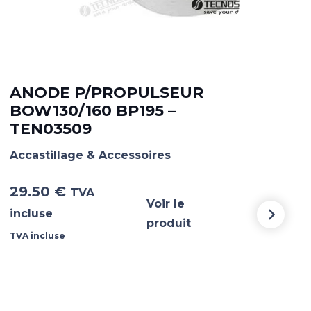
ANODE P/PROPULSEUR
AN
BOW130/160 BP195 –
15
TEN03509
TE
Accastillage & Accessoires
Acca
29.50
€
51.
TVA
Voir le
incluse
incl
produit
TVA incluse
TVA i