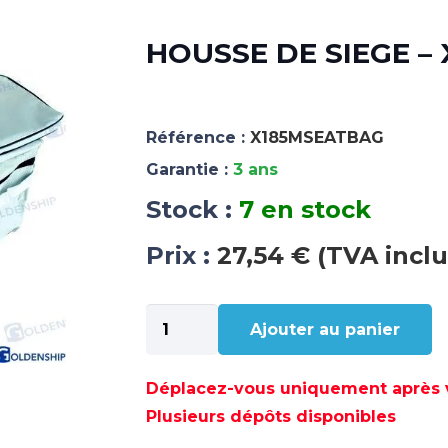
HOUSSE DE SIEGE –
Référence :
X185MSEATBAG
Garantie :
3 ans
Stock :
7 en stock
Prix :
27,54 € (TVA inclu
quantité
Ajouter au panier
de
HOUSSE
DE
Déplacez-vous uniquement après va
SIEGE
Plusieurs dépôts disponibles
-