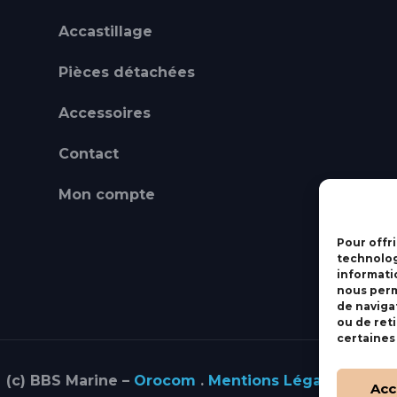
Accastillage
Pièces détachées
Accessoires
Contact
Mon compte
Pour offri
technolog
informati
nous perm
de navigat
ou de ret
certaines
(c) BBS Marine –
Orocom
.
Mentions Légales
.
C.G.V
Acc