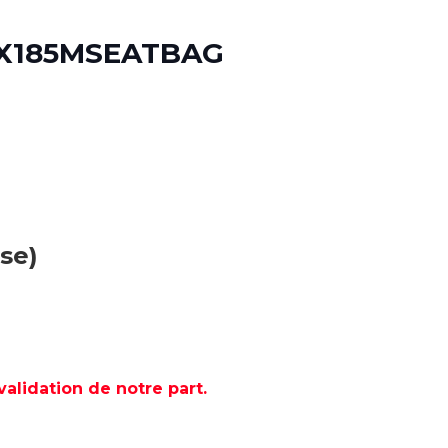
 X185MSEATBAG
se)
lidation de notre part.