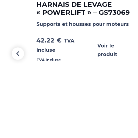
UR
HARNAIS DE LEVAGE
« POWERLIFT » – GS73069
urs
Supports et housses pour moteurs
42.22
€
TVA
Voir le
incluse
produit
TVA incluse