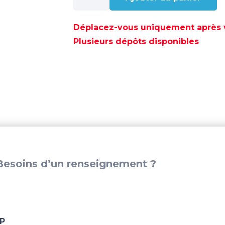
de
HOUSSE
INTEGRALE
Déplacez-vous uniquement après va
MOTEUR
Plusieurs dépôts disponibles
HB
9.9
-
30HP
-
OCEMA0754
esoins d’un renseignement ?
P