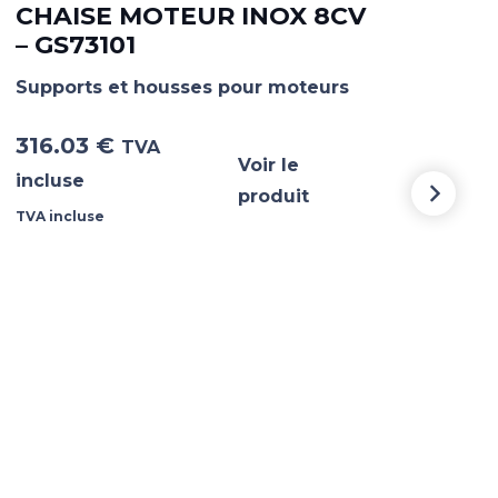
CHAISE MOTEUR INOX 8CV
CH
– GS73101
GS
Supports et housses pour moteurs
Supp
316.03
€
387
TVA
Voir le
incluse
incl
produit
TVA incluse
TVA i