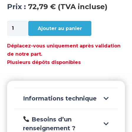
Prix :
72,79 € (TVA incluse)
quantité
Ajouter au panier
de
HOUSSE
MERCURY
Déplacez-vous uniquement après validation
4T
de notre part.
V6
Plusieurs dépôts disponibles
3.4L
175/200HP
225H
-
OCEM02S
Informations technique
Besoins d’un
renseignement ?