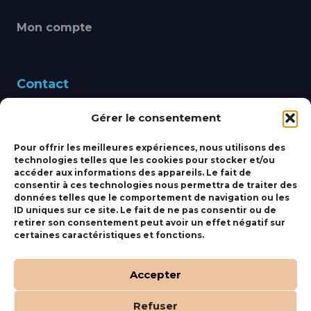
Mon compte
Contact
Gérer le consentement
460 Avenue Alain Le
Leap 83220 LE PRADET
Pour offrir les meilleures expériences, nous utilisons des
technologies telles que les cookies pour stocker et/ou
bbsmarine@bbs-
accéder aux informations des appareils. Le fait de
consentir à ces technologies nous permettra de traiter des
marine.fr
données telles que le comportement de navigation ou les
ID uniques sur ce site. Le fait de ne pas consentir ou de
Fixe:
04 27 50 24 50
retirer son consentement peut avoir un effet négatif sur
certaines caractéristiques et fonctions.
Mobile:
06 69 44 48 83
Accepter
Refuser
(c) BBS Marine –
Orocom
.
Mentions Légales
.