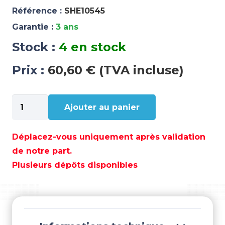
Référence :
SHE10545
Garantie :
3 ans
Stock :
4 en stock
Prix :
60,60 € (TVA incluse)
quantité
Ajouter au panier
de
JOINT
CYCLAM
Déplacez-vous uniquement après validation
SHERWOOD
de notre part.
-
Plusieurs dépôts disponibles
SHE10545