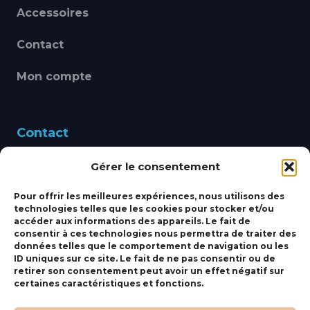
Accessoires
Contact
Mon compte
Contact
Gérer le consentement
460 Avenue Alain Le
Leap 83220 LE PRADET
Pour offrir les meilleures expériences, nous utilisons des
technologies telles que les cookies pour stocker et/ou
bbsmarine@bbs-
accéder aux informations des appareils. Le fait de
consentir à ces technologies nous permettra de traiter des
marine.fr
données telles que le comportement de navigation ou les
ID uniques sur ce site. Le fait de ne pas consentir ou de
Fixe:
04 27 50 24 50
retirer son consentement peut avoir un effet négatif sur
certaines caractéristiques et fonctions.
Mobile:
06 69 44 48 83