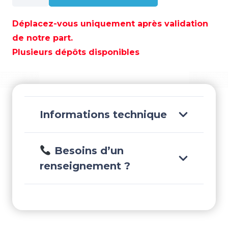
JOINT
DE
Déplacez-vous uniquement après validation
COUVERCLE
de notre part.
-
Plusieurs dépôts disponibles
REC3B7-
02305-
1
Informations technique
Besoins d’un
renseignement ?