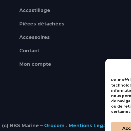
Accastillage
Pièces détachées
Accessoires
Contact
Mon compte
Pour offri
technolog
informati
nous perm
de navigat
ou de ret
certaines
(c) BBS Marine –
Orocom
.
Mentions Légales
.
C.G.V
Acc