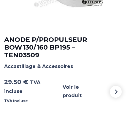
ANODE P/PROPULSEUR
AN
BOW130/160 BP195 –
15
TEN03509
TE
Accastillage & Accessoires
Acca
29.50
€
51.
TVA
Voir le
incluse
incl
produit
TVA incluse
TVA i