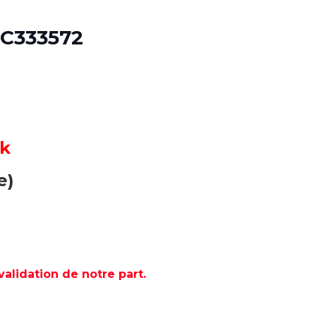
C333572
ck
e)
lidation de notre part.