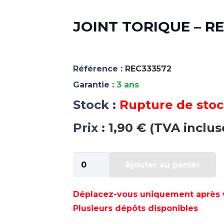
JOINT TORIQUE – RE
Référence :
REC333572
Garantie :
3 ans
Stock :
Rupture de sto
Prix :
1,90 € (TVA inclus
quantité
Ajouter au panier
de
JOINT
TORIQUE
Déplacez-vous uniquement après va
-
Plusieurs dépôts disponibles
REC333572