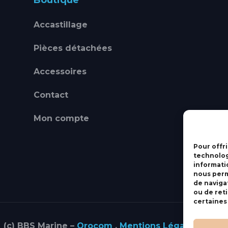
Boutique
Accastillage
Pièces détachées
Accessoires
Contact
Mon compte
Pour offri
technolog
informati
nous perm
de navigat
ou de ret
certaines
(c) BBS Marine –
Orocom
.
Mentions Légales
.
C.G.V