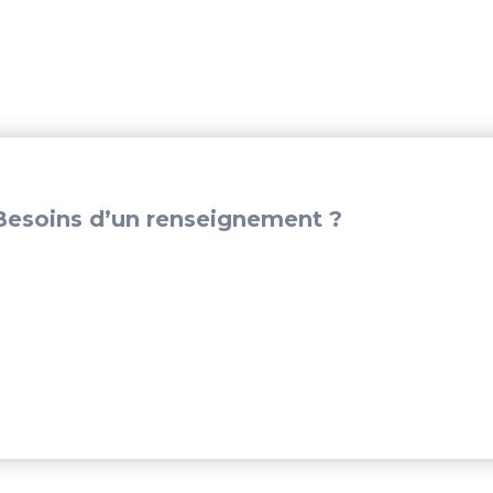
ZW4-
003
esoins d’un renseignement ?