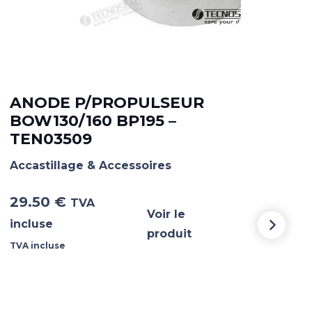
ANODE P/PROPULSEUR
AN
BOW130/160 BP195 –
15
TEN03509
TE
Accastillage & Accessoires
Acca
29.50
€
51.
TVA
Voir le
incluse
incl
produit
TVA incluse
TVA i