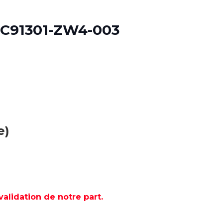
EC91301-ZW4-003
e)
lidation de notre part.