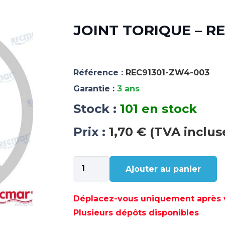
JOINT TORIQUE – R
Référence :
REC91301-ZW4-003
Garantie :
3 ans
Stock :
101 en stock
Prix :
1,70 € (TVA inclus
quantité
Ajouter au panier
de
JOINT
TORIQUE
Déplacez-vous uniquement après va
-
Plusieurs dépôts disponibles
REC91301-