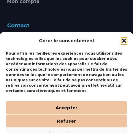
Mon compte
Contact
Gérer le consentement
460 Avenue Alain Le
Leap 83220 LE PRADET
Pour offrir les meilleures expériences, nous utilisons des
technologies telles que les cookies pour stocker et/ou
bbsmarine@bbs-
accéder aux informations des appareils. Le fait de
consentir à ces technologies nous permettra de traiter des
marine.fr
données telles que le comportement de navigation ou les
ID uniques sur ce site. Le fait de ne pas consentir ou de
Fixe:
04 27 50 24 50
retirer son consentement peut avoir un effet négatif sur
certaines caractéristiques et fonctions.
Mobile:
06 69 44 48 83
Accepter
Refuser
(c) BBS Marine –
Orocom
.
Mentions Légales
.
C.G.V