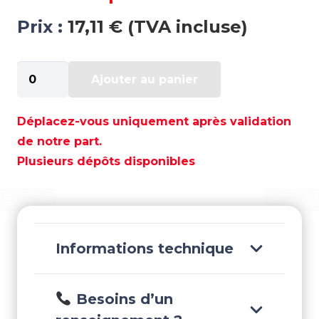
Prix :
17,11 € (TVA incluse)
quantité
Ajouter au panier
de
KIT
DE
Déplacez-vous uniquement après validation
MONTAGE
de notre part.
-
Plusieurs dépôts disponibles
HOT20937-
MK
Informations technique
Besoins d’un