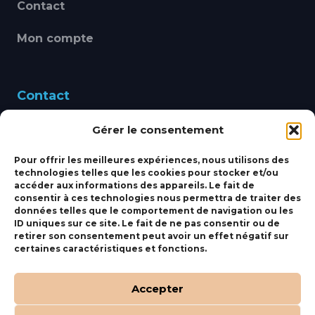
Contact
Mon compte
Contact
Gérer le consentement
460 Avenue Alain Le
Leap 83220 LE PRADET
Pour offrir les meilleures expériences, nous utilisons des
technologies telles que les cookies pour stocker et/ou
bbsmarine@bbs-
accéder aux informations des appareils. Le fait de
consentir à ces technologies nous permettra de traiter des
marine.fr
données telles que le comportement de navigation ou les
ID uniques sur ce site. Le fait de ne pas consentir ou de
Fixe:
04 27 50 24 50
retirer son consentement peut avoir un effet négatif sur
certaines caractéristiques et fonctions.
Mobile:
06 69 44 48 83
Accepter