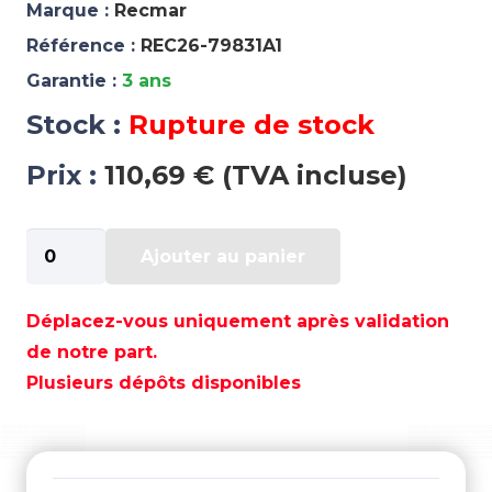
Marque :
Recmar
Référence :
REC26-79831A1
Garantie :
3 ans
Stock :
Rupture de stock
Prix :
110,69 € (TVA incluse)
quantité
Ajouter au panier
de
KIT
JOINTS
Déplacez-vous uniquement après validation
D'EMBASE
de notre part.
MERCURY
Plusieurs dépôts disponibles
-
REC26-
79831A1