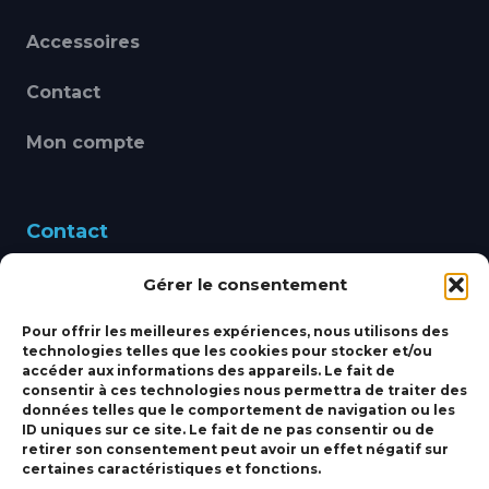
Accessoires
Contact
Mon compte
Contact
Gérer le consentement
460 Avenue Alain Le
Leap 83220 LE PRADET
Pour offrir les meilleures expériences, nous utilisons des
technologies telles que les cookies pour stocker et/ou
bbsmarine@bbs-
accéder aux informations des appareils. Le fait de
consentir à ces technologies nous permettra de traiter des
marine.fr
données telles que le comportement de navigation ou les
ID uniques sur ce site. Le fait de ne pas consentir ou de
Fixe:
04 27 50 24 50
retirer son consentement peut avoir un effet négatif sur
certaines caractéristiques et fonctions.
Mobile:
06 69 44 48 83