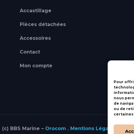
Accastillage
Pièces détachées
Accessoires
Contact
Mon compte
Pour offri
technolog
informati
nous perm
de navigat
ou de ret
certaines
(c) BBS Marine –
Orocom
.
Mentions Légales
.
C.G.V
Acc