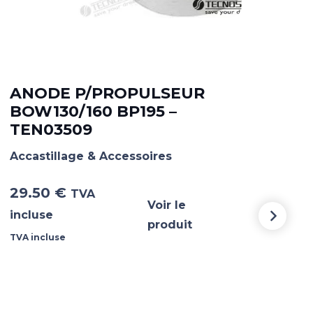
ANODE P/PROPULSEUR
AN
BOW130/160 BP195 –
15
TEN03509
TE
Accastillage & Accessoires
Acca
29.50
€
51.
TVA
Voir le
incluse
incl
produit
TVA incluse
TVA i