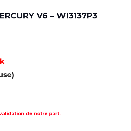
MERCURY V6 – WI3137P3
ck
use)
lidation de notre part.