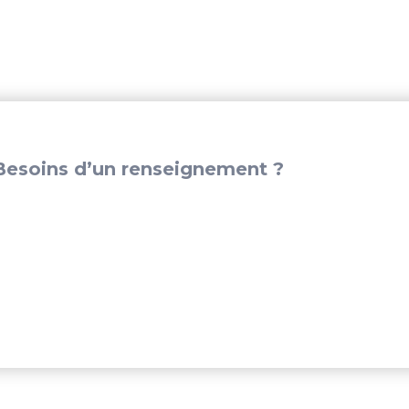
MERCURY
V6
-
WI3137P3
esoins d’un renseignement ?