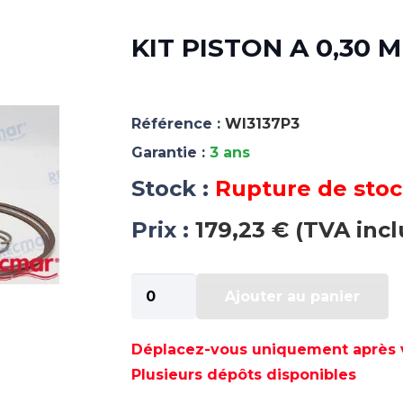
KIT PISTON A 0,30 
Référence :
WI3137P3
Garantie :
3 ans
Stock :
Rupture de sto
Prix :
179,23 € (TVA incl
quantité
Ajouter au panier
de
KIT
PISTON
Déplacez-vous uniquement après va
A
Plusieurs dépôts disponibles
0,30