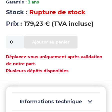
Garantie :
3 ans
Stock :
Rupture de stock
Prix :
179,23 € (TVA incluse)
quantité
Ajouter au panier
de
KIT
PISTON
Déplacez-vous uniquement après validation
A
de notre part.
0,30
Plusieurs dépôts disponibles
MERCURY
V6
-
WI3140P3
Informations technique