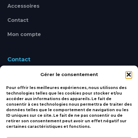
Accessoires
Contact
Mon compte
Contact
Gérer le consentement
460 Avenue Alain Le
Leap 83220 LE PRADET
Pour offrir les meilleures expériences, nous utilisons des
technologies telles que les cookies pour stocker et/ou
bbsmarine@bbs-
accéder aux informations des appareils. Le fait de
consentir à ces technologies nous permettra de traiter des
marine.fr
données telles que le comportement de navigation ou les
ID uniques sur ce site. Le fait de ne pas consentir ou de
Fixe:
04 27 50 24 50
retirer son consentement peut avoir un effet négatif sur
certaines caractéristiques et fonctions.
Mobile:
06 69 44 48 83