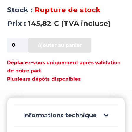
Stock :
Rupture de stock
Prix :
145,82 € (TVA incluse)
quantité
Ajouter au panier
de
KIT
PISTON
Déplacez-vous uniquement après validation
A
de notre part.
0,30
Plusieurs dépôts disponibles
OMC
2
CYL
-
WI3128P3
Informations technique