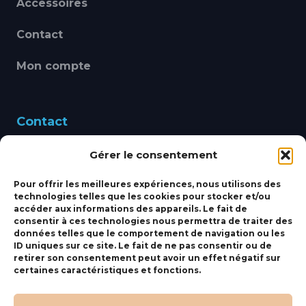
Accessoires
Contact
Mon compte
Contact
Gérer le consentement
460 Avenue Alain Le
Leap 83220 LE PRADET
Pour offrir les meilleures expériences, nous utilisons des
technologies telles que les cookies pour stocker et/ou
bbsmarine@bbs-
accéder aux informations des appareils. Le fait de
consentir à ces technologies nous permettra de traiter des
marine.fr
données telles que le comportement de navigation ou les
ID uniques sur ce site. Le fait de ne pas consentir ou de
Fixe:
04 27 50 24 50
retirer son consentement peut avoir un effet négatif sur
certaines caractéristiques et fonctions.
Mobile:
06 69 44 48 83