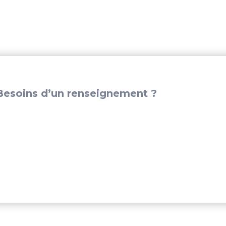
TOHATSU
2
CYL
-
WI3157P3
esoins d’un renseignement ?