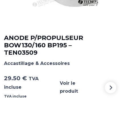
ANODE P/PROPULSEUR
AN
BOW130/160 BP195 –
15
TEN03509
TE
Accastillage & Accessoires
Acca
29.50
€
51.
TVA
Voir le
incluse
incl
produit
TVA incluse
TVA i