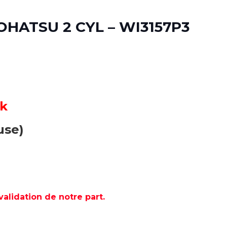
TOHATSU 2 CYL – WI3157P3
ck
use)
lidation de notre part.