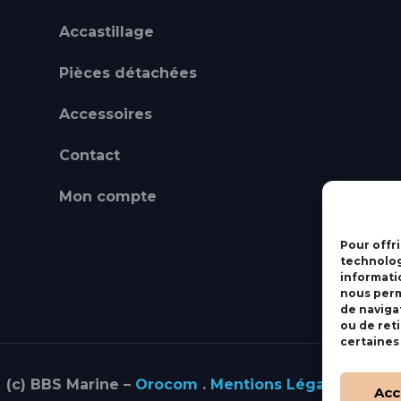
Accastillage
Pièces détachées
Accessoires
Contact
Mon compte
Pour offri
technolog
informati
nous perm
de navigat
ou de ret
certaines
(c) BBS Marine –
Orocom
.
Mentions Légales
.
C.G.V
Acc