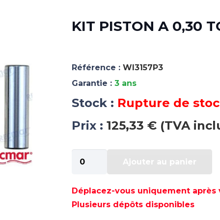
KIT PISTON A 0,30 
Référence :
WI3157P3
Garantie :
3 ans
Stock :
Rupture de sto
Prix :
125,33 € (TVA incl
quantité
Ajouter au panier
de
KIT
PISTON
Déplacez-vous uniquement après va
A
Plusieurs dépôts disponibles
0,30