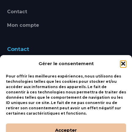
Contact
Mon compte
Contact
Gérer le consentement
460 Avenue Alain Le
Leap 83220 LE PRADET
Pour offrir les meilleures expériences, nous utilisons des
technologies telles que les cookies pour stocker et/ou
bbsmarine@bbs-
accéder aux informations des appareils. Le fait de
consentir à ces technologies nous permettra de traiter des
marine.fr
données telles que le comportement de navigation ou les
ID uniques sur ce site. Le fait de ne pas consentir ou de
Fixe:
04 27 50 24 50
retirer son consentement peut avoir un effet négatif sur
certaines caractéristiques et fonctions.
Mobile:
06 69 44 48 83
Accepter