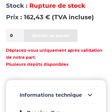
Stock :
Rupture de stock
Prix :
162,43 € (TVA incluse)
quantité
Ajouter au panier
de
KIT
PISTON
Déplacez-vous uniquement après validation
BABORD
de notre part.
STANDARD
Plusieurs dépôts disponibles
V6
-
WI3108PS
Informations technique