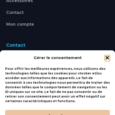
Accessoires
Contact
Mon compte
Contact
Gérer le consentement
460 Avenue Alain Le
Leap 83220 LE PRADET
Pour offrir les meilleures expériences, nous utilisons des
technologies telles que les cookies pour stocker et/ou
bbsmarine@bbs-
accéder aux informations des appareils. Le fait de
consentir à ces technologies nous permettra de traiter des
marine.fr
données telles que le comportement de navigation ou les
ID uniques sur ce site. Le fait de ne pas consentir ou de
Fixe:
04 27 50 24 50
retirer son consentement peut avoir un effet négatif sur
certaines caractéristiques et fonctions.
Mobile:
06 69 44 48 83