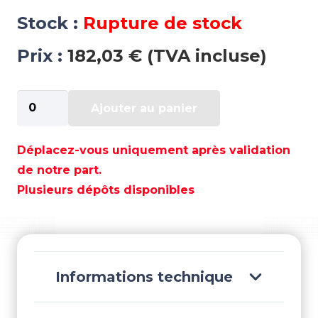
Stock :
Rupture de stock
Prix :
182,03 € (TVA incluse)
quantité
Ajouter au panier
de
KIT
PISTON
Déplacez-vous uniquement après validation
STANDARD
de notre part.
MERCURY
Plusieurs dépôts disponibles
V6
-
WI3140SS
Informations technique