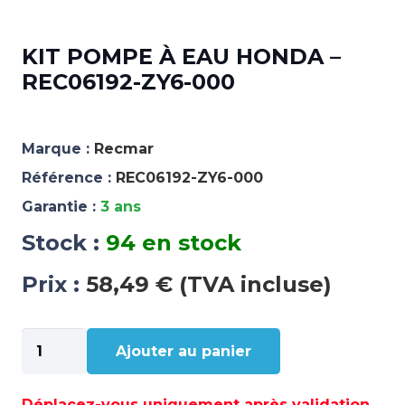
KIT POMPE À EAU HONDA –
REC06192-ZY6-000
Marque :
Recmar
Référence :
REC06192-ZY6-000
Garantie :
3 ans
Stock :
94 en stock
Prix :
58,49 € (TVA incluse)
quantité
Ajouter au panier
de
KIT
POMPE
Déplacez-vous uniquement après validation