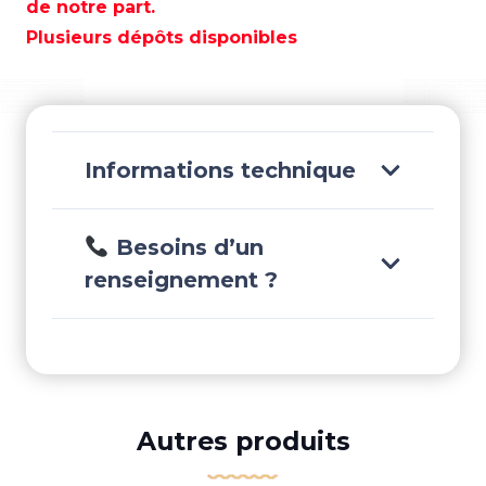
HYDRAULIQUES
de notre part.
60.96
Plusieurs dépôts disponibles
CM
-2
FEE
-
TXHO5102
Informations technique
Besoins d’un
renseignement ?
Autres produits