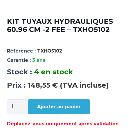
KIT TUYAUX HYDRAULIQUES
60.96 CM -2 FEE – TXHO5102
Référence :
TXHO5102
Garantie :
3 ans
Stock :
4 en stock
Prix :
148,55 € (TVA incluse)
quantité
Ajouter au panier
de
KIT
TUYAUX
Déplacez-vous uniquement après validation