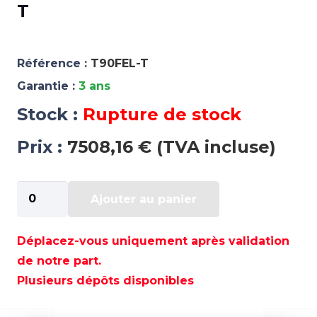
T
Référence :
T90FEL-T
Garantie :
3 ans
Stock :
Rupture de stock
Prix :
7508,16 € (TVA incluse)
quantité
Ajouter au panier
de
MOTEUR
PARSUN
Déplacez-vous uniquement après validation
2T
de notre part.
90CV
Plusieurs dépôts disponibles
ELECTRIQUE
/