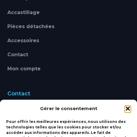
Accastillage
Pièces détachées
Accessoires
Contact
Mon compte
Contact
Gérer le consentement
460 Avenue Alain Le
Leap 83220 LE PRADET
Pour offrir les meilleures expériences, nous utilisons des
technologies telles que les cookies pour stocker et/ou
bbsmarine@bbs-
accéder aux informations des appareils. Le fait de