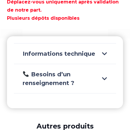
PARSUN
Déplacez-vous uniquement après validation
4T
de notre part.
4
Plusieurs dépôts disponibles
CV
MANUEL/COURT
-
F4BMS
Informations technique
Besoins d’un
renseignement ?
Autres produits