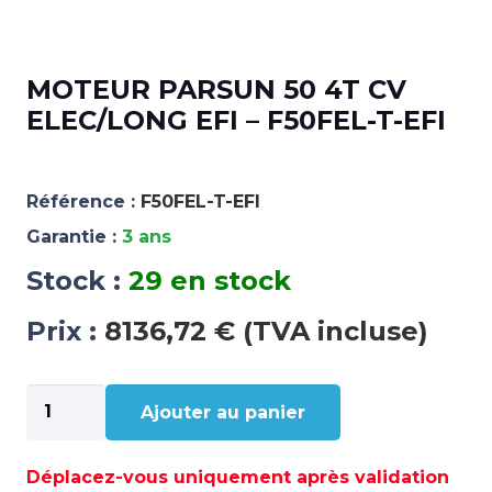
MOTEUR PARSUN 50 4T CV
ELEC/LONG EFI – F50FEL-T-EFI
Référence :
F50FEL-T-EFI
Garantie :
3 ans
Stock :
29 en stock
Prix :
8136,72 € (TVA incluse)
quantité
Ajouter au panier
de
MOTEUR
PARSUN
Déplacez-vous uniquement après validation