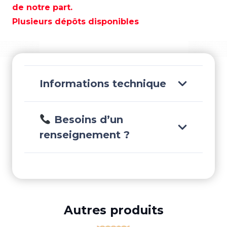
50
de notre part.
4T
Plusieurs dépôts disponibles
CV
ELEC/LONG
EFI
-
F50FEL-
Informations technique
T-
EFI
Besoins d’un
renseignement ?
Autres produits