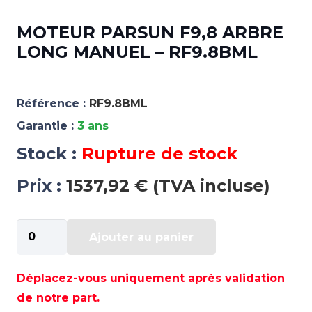
MOTEUR PARSUN F9,8 ARBRE
LONG MANUEL – RF9.8BML
Référence :
RF9.8BML
Garantie :
3 ans
Stock :
Rupture de stock
Prix :
1537,92 € (TVA incluse)
quantité
Ajouter au panier
de
MOTEUR
PARSUN
Déplacez-vous uniquement après validation
F9,8
de notre part.
ARBRE