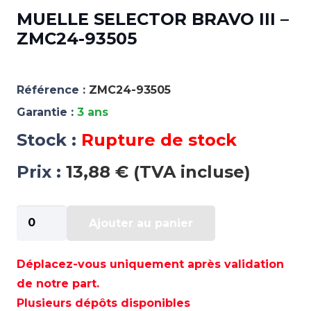
MUELLE SELECTOR BRAVO III –
ZMC24-93505
Référence :
ZMC24-93505
Garantie :
3 ans
Stock :
Rupture de stock
Prix :
13,88 € (TVA incluse)
quantité
Ajouter au panier
de
MUELLE
SELECTOR
Déplacez-vous uniquement après validation
BRAVO
de notre part.
III
Plusieurs dépôts disponibles