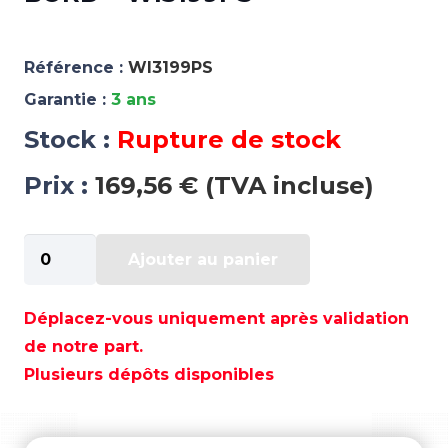
Référence :
WI3199PS
Garantie :
3 ans
Stock :
Rupture de stock
Prix :
169,56 € (TVA incluse)
quantité
Ajouter au panier
de
OBSOLETE
-
Déplacez-vous uniquement après validation
PISTON
de notre part.
HORS-
Plusieurs dépôts disponibles
BORD
-
WI3199PS