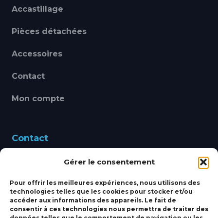
Accastillage
Pièces détachées
Accessoires
Contact
Mon compte
Contact
Gérer le consentement
460 Avenue Alain Le
Leap 83220 LE PRADET
Pour offrir les meilleures expériences, nous utilisons des
technologies telles que les cookies pour stocker et/ou
bbsmarine@bbs-
accéder aux informations des appareils. Le fait de
consentir à ces technologies nous permettra de traiter des
marine.fr
données telles que le comportement de navigation ou les