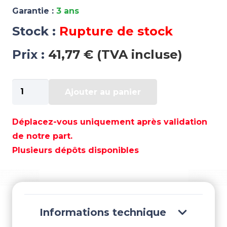
Garantie :
3 ans
Stock :
Rupture de stock
Prix :
41,77 € (TVA incluse)
quantité
Ajouter au panier
de
ONDULEUR
A
Déplacez-vous uniquement après validation
ONDE
de notre part.
MODIFIEE
Plusieurs dépôts disponibles
12V
200W
-
WEN8084
Informations technique