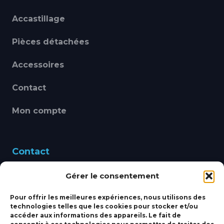
Accastillage
Pièces détachées
Accessoires
Contact
Mon compte
Contact
Gérer le consentement
460 Avenue Alain Le
Leap 83220 LE PRADET
Pour offrir les meilleures expériences, nous utilisons des
technologies telles que les cookies pour stocker et/ou
bbsmarine@bbs-
accéder aux informations des appareils. Le fait de