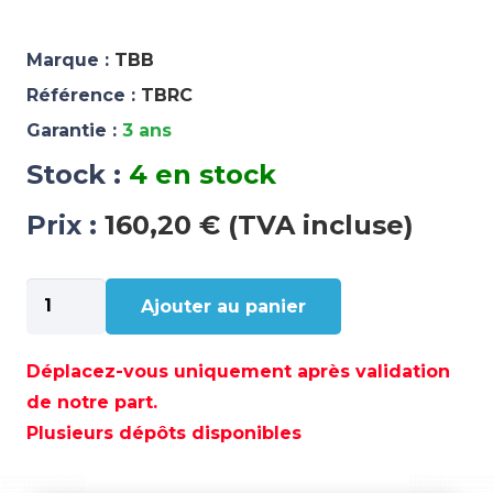
Marque :
TBB
Référence :
TBRC
Garantie :
3 ans
Stock :
4 en stock
Prix :
160,20 € (TVA incluse)
quantité
Ajouter au panier
de
PANNEAU
LCD
Déplacez-vous uniquement après validation
+
de notre part.
INDICATEUR
Plusieurs dépôts disponibles
LED
SERIE