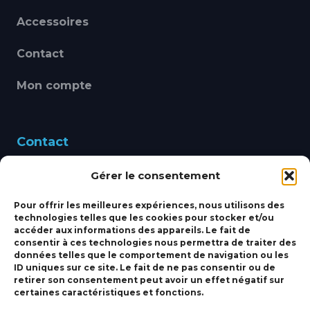
Accessoires
Contact
Mon compte
Contact
Gérer le consentement
460 Avenue Alain Le
Leap 83220 LE PRADET
Pour offrir les meilleures expériences, nous utilisons des
technologies telles que les cookies pour stocker et/ou
bbsmarine@bbs-
accéder aux informations des appareils. Le fait de
consentir à ces technologies nous permettra de traiter des
marine.fr
données telles que le comportement de navigation ou les
ID uniques sur ce site. Le fait de ne pas consentir ou de
Fixe:
04 27 50 24 50
retirer son consentement peut avoir un effet négatif sur
certaines caractéristiques et fonctions.
Mobile:
06 69 44 48 83