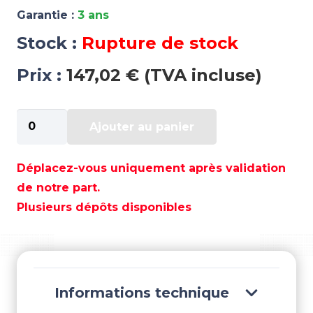
Garantie :
3 ans
Stock :
Rupture de stock
Prix :
147,02 € (TVA incluse)
quantité
Ajouter au panier
de
PISTON
0,30
Déplacez-vous uniquement après validation
GM
de notre part.
V8
Plusieurs dépôts disponibles
454
MAGNUM
GEN
IV
-
Informations technique
REC10017