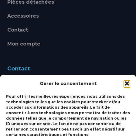
Pièces détachées
Accessoires
Contact
Mon compte
Contact
Gérer le consentement
460 Avenue Alain Le
Leap 83220 LE PRADET
Pour offrir les meilleures expériences, nous utilisons des
technologies telles que les cookies pour stocker et/ou
bbsmarine@bbs-
accéder aux informations des appareils. Le fait de
consentir à ces technologies nous permettra de traiter des
marine.fr
données telles que le comportement de navigation ou les
ID uniques sur ce site. Le fait de ne pas consentir ou de
Fixe:
04 27 50 24 50
retirer son consentement peut avoir un effet négatif sur
certaines caractéristiques et fonctions.