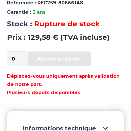
Référence :
REC759-806661A8
Garantie :
3 ans
Stock :
Rupture de stock
Prix :
129,58 € (TVA incluse)
quantité
Ajouter au panier
de
PISTON
0,30
Déplacez-vous uniquement après validation
-
de notre part.
REC759-
Plusieurs dépôts disponibles
806661A8
Informations technique