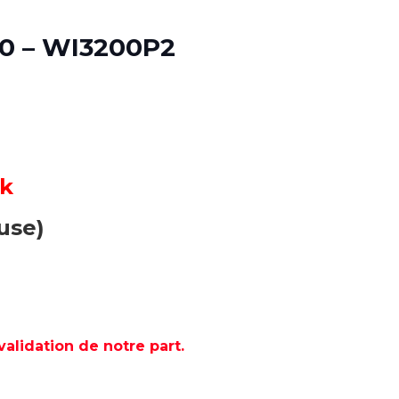
0 – WI3200P2
ck
use)
lidation de notre part.