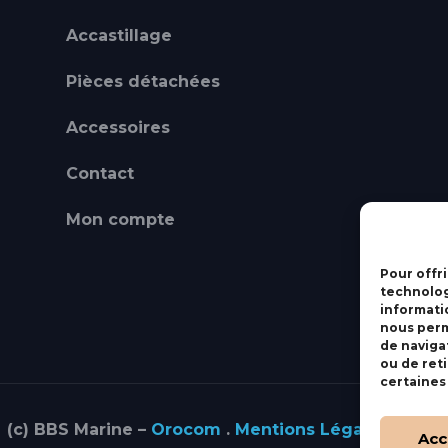
Accastillage
Pièces détachées
Accessoires
Contact
Mon compte
Pour offri
technolog
informati
nous perm
de navigat
ou de ret
certaines
(c) BBS Marine –
Orocom
.
Mentions Légales
.
C.G.V
Acc