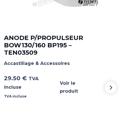
ANODE P/PROPULSEUR
AN
BOW130/160 BP195 –
15
TEN03509
TE
Accastillage & Accessoires
Acca
29.50
€
51.
TVA
Voir le
incluse
incl
produit
TVA incluse
TVA i