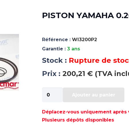
PISTON YAMAHA 0.2
Référence :
WI3200P2
Garantie :
3 ans
Stock :
Rupture de sto
Prix :
200,21 € (TVA incl
quantité
Ajouter au panier
de
PISTON
YAMAHA
Déplacez-vous uniquement après va
0.20
Plusieurs dépôts disponibles
-