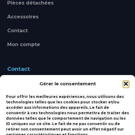
Pièces détachées
Accessoires
Contact
Mon compte
Contact
Gérer le consentement
460 Avenue Alain Le
Leap 83220 LE PRADET
Pour offrir les meilleures expériences, nous utilisons des
technologies telles que les cookies pour stocker et/ou
bbsmarine@bbs-
accéder aux informations des appareils. Le fait de
consentir à ces technologies nous permettra de traiter des
marine.fr
données telles que le comportement de navigation ou les
ID uniques sur ce site. Le fait de ne pas consentir ou de
Fixe:
04 27 50 24 50
retirer son consentement peut avoir un effet négatif sur
certaines caractéristiques et fonctions.