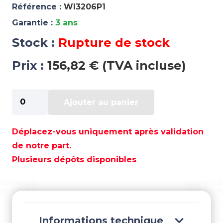
Référence :
WI3206P1
Garantie :
3 ans
Stock :
Rupture de stock
Prix :
156,82 € (TVA incluse)
quantité
Ajouter au panier
de
PISTON
YAMAHA
Déplacez-vous uniquement après validation
-
de notre part.
WI3206P1
Plusieurs dépôts disponibles
Informations technique