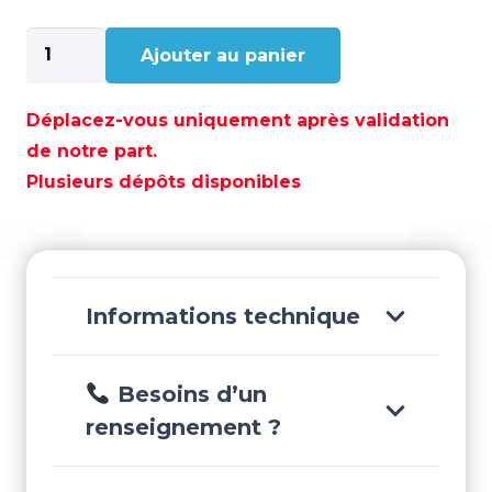
quantité
Ajouter au panier
de
POCHETTE
BASSE
Déplacez-vous uniquement après validation
GM
de notre part.
V8
Plusieurs dépôts disponibles
7,4L
GEN
V
-
FEL17145
Informations technique
Besoins d’un
renseignement ?