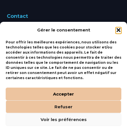
Contact
Gérer le consentement
460 Avenue Alain Le
Leap 83220 LE PRADET
Pour offrir les meilleures expériences, nous utilisons des
technologies telles que les cookies pour stocker et/ou
bbsmarine@bbs-
accéder aux informations des appareils. Le fait de
consentir à ces technologies nous permettra de traiter des
marine.fr
données telles que le comportement de navigation ou les
ID uniques sur ce site. Le fait de ne pas consentir ou de
Fixe:
04 27 50 24 50
retirer son consentement peut avoir un effet négatif sur
certaines caractéristiques et fonctions.
Mobile:
06 69 44 48 83
Accepter
Refuser
(c) BBS Marine –
Orocom
.
Mentions Légales
.
C.G.V
Voir les préférences
Tous droits réservés