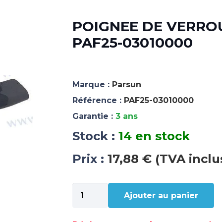
POIGNEE DE VERRO
PAF25-03010000
Marque :
Parsun
Référence :
PAF25-03010000
Garantie :
3 ans
Stock :
14 en stock
Prix :
17,88 € (TVA inclu
quantité
Ajouter au panier
de
POIGNEE