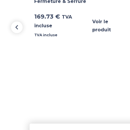
e
Fermeture & Serrure
169.73
€
TVA
Voir le
incluse
produit
TVA incluse