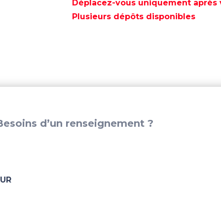
DE
Déplacez-vous uniquement après va
VERROUILLAGE
Plusieurs dépôts disponibles
CAPOT
MOTEUR
-
PAF25-
03010000
esoins d’un renseignement ?
EUR