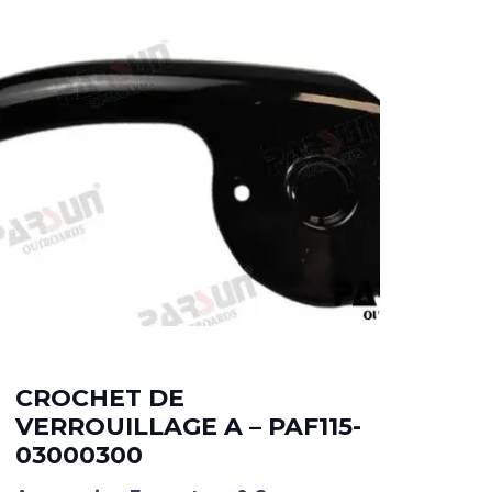
CROCHET DE
CR
VERROUILLAGE A – PAF115-
VE
03000300
03