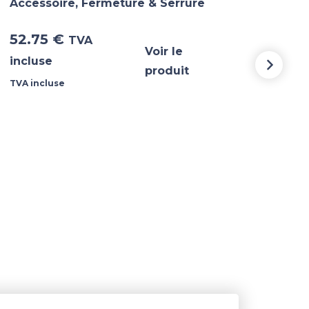
Accessoire
,
Fermeture & Serrure
Ferm
52.75
€
61.
TVA
Voir le
incluse
incl
produit
TVA incluse
TVA i