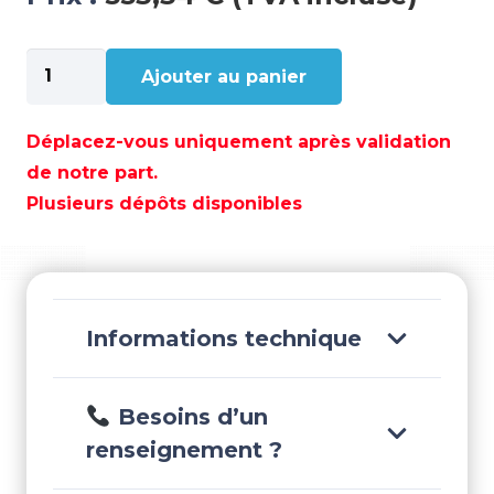
quantité
Ajouter au panier
de
POLY-
BRAID-
Déplacez-vous uniquement après validation
16
de notre part.
12MM
Plusieurs dépôts disponibles
ROUGE
(165M)
-
POL2202732912
Informations technique
Besoins d’un
renseignement ?