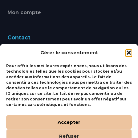
Mon compte
Contact
Gérer le consentement
460 Avenue Alain Le
Leap 83220 LE PRADET
Pour offrir les meilleures expériences, nous utilisons des
technologies telles que les cookies pour stocker et/ou
bbsmarine@bbs-
accéder aux informations des appareils. Le fait de
consentir à ces technologies nous permettra de traiter des
marine.fr
données telles que le comportement de navigation ou les
ID uniques sur ce site. Le fait de ne pas consentir ou de
Fixe:
04 27 50 24 50
retirer son consentement peut avoir un effet négatif sur
certaines caractéristiques et fonctions.
Mobile:
06 69 44 48 83
Accepter
Refuser
(c) BBS Marine –
Orocom
.
Mentions Légales
.